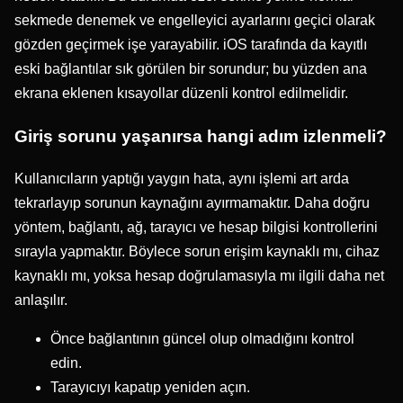
sekmede denemek ve engelleyici ayarlarını geçici olarak
gözden geçirmek işe yarayabilir. iOS tarafında da kayıtlı
eski bağlantılar sık görülen bir sorundur; bu yüzden ana
ekrana eklenen kısayollar düzenli kontrol edilmelidir.
Giriş sorunu yaşanırsa hangi adım izlenmeli?
Kullanıcıların yaptığı yaygın hata, aynı işlemi art arda
tekrarlayıp sorunun kaynağını ayırmamaktır. Daha doğru
yöntem, bağlantı, ağ, tarayıcı ve hesap bilgisi kontrollerini
sırayla yapmaktır. Böylece sorun erişim kaynaklı mı, cihaz
kaynaklı mı, yoksa hesap doğrulamasıyla mı ilgili daha net
anlaşılır.
Önce bağlantının güncel olup olmadığını kontrol
edin.
Tarayıcıyı kapatıp yeniden açın.