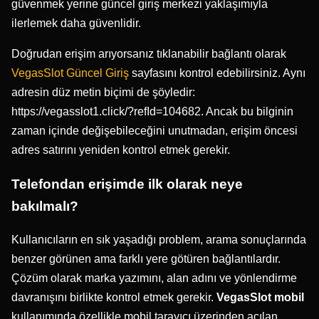
güvenmek yerine güncel giriş merkezi yaklaşımıyla
ilerlemek daha güvenlidir.
Doğrudan erişim arıyorsanız tıklanabilir bağlantı olarak
VegasSlot Güncel Giriş
sayfasını kontrol edebilirsiniz. Aynı
adresin düz metin biçimi de şöyledir:
https://vegasslot1.click/?refId=104682. Ancak bu bilginin
zaman içinde değişebileceğini unutmadan, erişim öncesi
adres satırını yeniden kontrol etmek gerekir.
Telefondan erişimde ilk olarak neye
bakılmalı?
Kullanıcıların en sık yaşadığı problem, arama sonuçlarında
benzer görünen ama farklı yere götüren bağlantılardır.
Çözüm olarak marka yazımını, alan adını ve yönlendirme
davranışını birlikte kontrol etmek gerekir.
VegasSlot mobil
kullanımında özellikle mobil tarayıcı üzerinden açılan