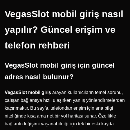
VegasSlot mobil giriş nasıl
yapılır? Güncel erişim ve
telefon rehberi
VegasSlot mobil giriş için güncel
adres nasıl bulunur?
VegasSlot mobil giriş
arayan kullanıcıların temel sorunu,
çalışan bağlantıya hızlı ulaşırken yanlış yönlendirmelerden
kaçınmaktır. Bu sayfa, telefondan erişim için ana bilgi
niteliğinde kısa ama net bir yol haritası sunar. Özellikle
bağlantı değişimi yaşanabildiği için tek bir eski kayda