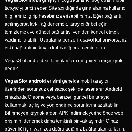
VegasSlot mobil giriş
için çoğu kullanıcı doğrudan mobil
tarayıcıyı tercih eder. Site açıldığında giriş alanına kullanıcı
bilgilerinizi girip hesabınıza erişebilirsiniz. Eğer bağlantı
açılmıyorsa farklı ağ denemek, tarayıcı önbelleğini
temizlemek ve güncel bağlantıyı yeniden kontrol etmek
yardımcı olabilir. Uygulama benzeri kısayol kullanıyorsanız
eski bağlantının kayıtlı kalmadığından emin olun.
VegasSlot android kullanıcıları için en güvenli erişim yolu
nedir?
VegasSlot android
erişimi genelde mobil tarayıcı
üzerinden sorunsuz çalışacak şekilde tasarlanır. Android
cihazlarda Chrome veya benzeri güncel bir tarayıcı
kullanmak, açılış ve yönlendirme sorunlarını azaltabilir.
Bilinmeyen kaynaklardan APK indirmek yerine önce web
erişimini denemek daha temkinli bir yaklaşımdır. Cihaz
güvenliği için yalnızca doğruladığınız bağlantıları kullanın.