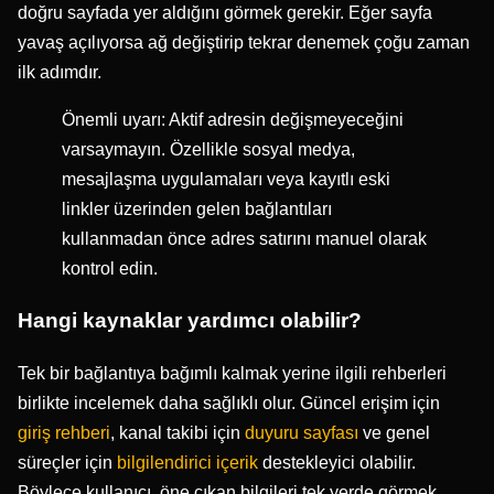
doğru sayfada yer aldığını görmek gerekir. Eğer sayfa
yavaş açılıyorsa ağ değiştirip tekrar denemek çoğu zaman
ilk adımdır.
Önemli uyarı: Aktif adresin değişmeyeceğini
varsaymayın. Özellikle sosyal medya,
mesajlaşma uygulamaları veya kayıtlı eski
linkler üzerinden gelen bağlantıları
kullanmadan önce adres satırını manuel olarak
kontrol edin.
Hangi kaynaklar yardımcı olabilir?
Tek bir bağlantıya bağımlı kalmak yerine ilgili rehberleri
birlikte incelemek daha sağlıklı olur. Güncel erişim için
giriş rehberi
, kanal takibi için
duyuru sayfası
ve genel
süreçler için
bilgilendirici içerik
destekleyici olabilir.
Böylece kullanıcı, öne çıkan bilgileri tek yerde görmek