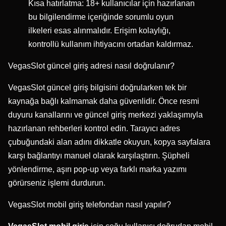
Kısa hatırlatma: 18+ kullanıcılar için hazırlanan
bu bilgilendirme içeriğinde sorumlu oyun
ilkeleri esas alınmalıdır. Erişim kolaylığı,
kontrollü kullanım ihtiyacını ortadan kaldırmaz.
VegasSlot güncel giriş adresi nasıl doğrulanır?
VegasSlot güncel giriş bilgisini doğrularken tek bir
kaynağa bağlı kalmamak daha güvenlidir. Önce resmi
duyuru kanallarını ve güncel giriş merkezi yaklaşımıyla
hazırlanan rehberleri kontrol edin. Tarayıcı adres
çubuğundaki alan adını dikkatle okuyun, kopya sayfalara
karşı bağlantıyı manuel olarak karşılaştırın. Şüpheli
yönlendirme, aşırı pop-up veya farklı marka yazımı
görürseniz işlemi durdurun.
VegasSlot mobil giriş telefondan nasıl yapılır?