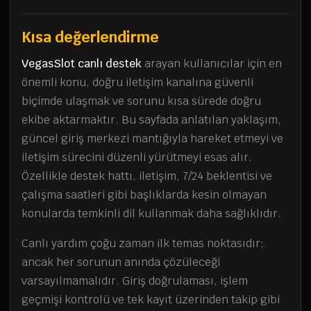
Kısa değerlendirme
VegasSlot canlı destek
arayan kullanıcılar için en
önemli konu, doğru iletişim kanalına güvenli
biçimde ulaşmak ve sorunu kısa sürede doğru
ekibe aktarmaktır. Bu sayfada anlatılan yaklaşım,
güncel giriş merkezi mantığıyla hareket etmeyi ve
iletişim sürecini düzenli yürütmeyi esas alır.
Özellikle destek hattı, iletişim, 7/24 beklentisi ve
çalışma saatleri gibi başlıklarda kesin olmayan
konularda temkinli dil kullanmak daha sağlıklıdır.
Canlı yardım çoğu zaman ilk temas noktasıdır;
ancak her sorunun anında çözüleceği
varsayılmamalıdır. Giriş doğrulaması, işlem
geçmişi kontrolü ve tek kayıt üzerinden takip gibi