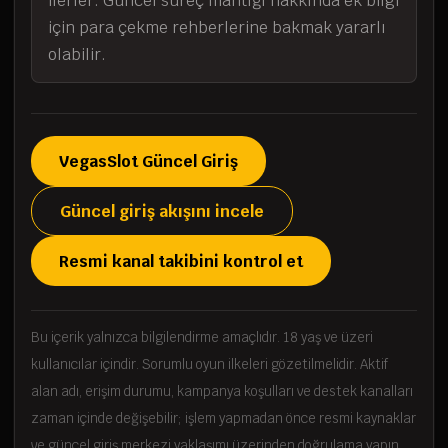
ilerler. Güncel süreç mantığı hakkında ek bilgi
için para çekme rehberlerine bakmak yararlı
olabilir.
VegasSlot Güncel Giriş
Güncel giriş akışını incele
Resmi kanal takibini kontrol et
Bu içerik yalnızca bilgilendirme amaçlıdır. 18 yaş ve üzeri
kullanıcılar içindir. Sorumlu oyun ilkeleri gözetilmelidir. Aktif
alan adı, erişim durumu, kampanya koşulları ve destek kanalları
zaman içinde değişebilir; işlem yapmadan önce resmi kaynaklar
ve güncel giriş merkezi yaklaşımı üzerinden doğrulama yapın.