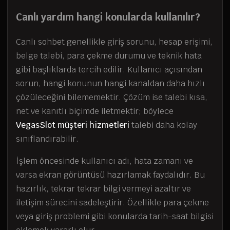
Canlı yardım hangi konularda kullanılır?
Canlı sohbet genellikle giriş sorunu, hesap erişimi,
belge talebi, para çekme durumu ve teknik hata
gibi başlıklarda tercih edilir. Kullanıcı açısından
sorun, hangi konunun hangi kanaldan daha hızlı
çözüleceğini bilememektir. Çözüm ise talebi kısa,
net ve kanıtlı biçimde iletmektir; böylece
VegasSlot müşteri hizmetleri
talebi daha kolay
sınıflandırabilir.
İşlem öncesinde kullanıcı adı, hata zamanı ve
varsa ekran görüntüsü hazırlamak faydalıdır. Bu
hazırlık, tekrar tekrar bilgi vermeyi azaltır ve
iletişim sürecini sadeleştirir. Özellikle para çekme
veya giriş problemi gibi konularda tarih-saat bilgisi