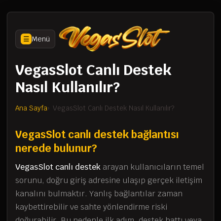
☰
Menü
VegasSlot Canlı Destek
Nasıl Kullanılır?
Ana Sayfa
VegasSlot Canlı Destek Nasıl Kullanılır?
VegasSlot canlı destek bağlantısı
nerede bulunur?
VegasSlot canlı destek
arayan kullanıcıların temel
sorunu, doğru giriş adresine ulaşıp gerçek iletişim
kanalını bulmaktır. Yanlış bağlantılar zaman
kaybettirebilir ve sahte yönlendirme riski
doğurabilir. Bu nedenle ilk adım, destek hattı veya