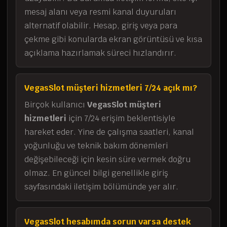
mesaj alanı veya resmi kanal duyuruları
alternatif olabilir. Hesap, giriş veya para
çekme gibi konularda ekran görüntüsü ve kısa
açıklama hazırlamak süreci hızlandırır.
VegasSlot müşteri hizmetleri 7/24 açık mı?
Birçok kullanıcı
VegasSlot müşteri
hizmetleri
için 7/24 erişim beklentisiyle
hareket eder. Yine de çalışma saatleri, kanal
yoğunluğu ve teknik bakım dönemleri
değişebileceği için kesin süre vermek doğru
olmaz. En güncel bilgi genellikle giriş
sayfasındaki iletişim bölümünde yer alır.
VegasSlot hesabımda sorun varsa destek