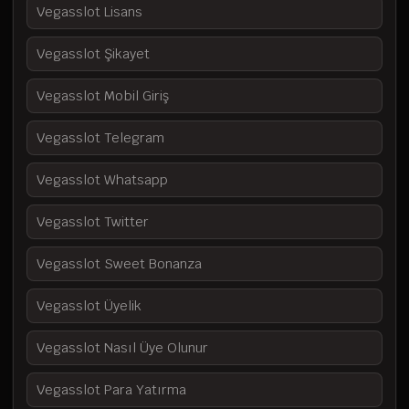
Vegasslot Lisans
Vegasslot Şikayet
Vegasslot Mobil Giriş
Vegasslot Telegram
Vegasslot Whatsapp
Vegasslot Twitter
Vegasslot Sweet Bonanza
Vegasslot Üyelik
Vegasslot Nasıl Üye Olunur
Vegasslot Para Yatırma