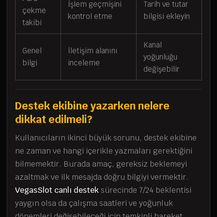
İşlem geçmişini
Tarih ve tutar
çekme
kontrol etme
bilgisi ekleyin
takibi
Kanal
Genel
İletişim alanını
yoğunluğu
bilgi
inceleme
değişebilir
Destek ekibine yazarken nelere
dikkat edilmeli?
Kullanıcıların ikinci büyük sorunu, destek ekibine
ne zaman ve hangi içerikle yazmaları gerektiğini
bilmemektir. Burada amaç, gereksiz beklemeyi
azaltmak ve ilk mesajda doğru bilgiyi vermektir.
VegasSlot canlı destek
sürecinde 7/24 beklentisi
yaygın olsa da çalışma saatleri ve yoğunluk
dönemleri değişebileceği için temkinli hareket