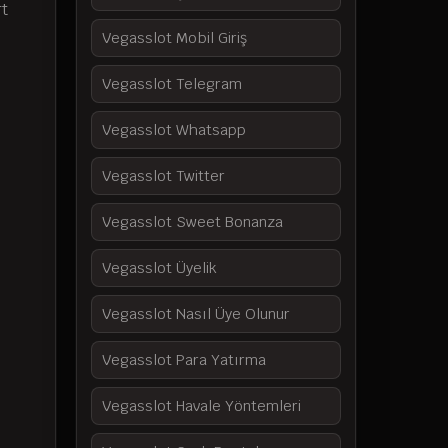
rt
Vegasslot Mobil Giriş
Vegasslot Telegram
Vegasslot Whatsapp
Vegasslot Twitter
Vegasslot Sweet Bonanza
Vegasslot Üyelik
Vegasslot Nasıl Üye Olunur
Vegasslot Para Yatırma
Vegasslot Havale Yöntemleri