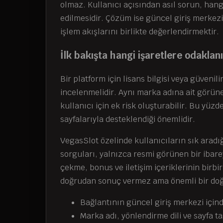
olmaz. Kullanıcı açısından asıl sorun, hang
edilmesidir. Çözüm ise güncel giriş merkezi 
işlem akışlarını birlikte değerlendirmektir.
İlk bakışta hangi işaretlere odaklanı
Bir platform için lisans bilgisi veya güvenil
incelenmelidir. Aynı marka adına ait görüne
kullanıcı için ek risk oluşturabilir. Bu yüz
sayfalarıyla desteklendiği önemlidir.
VegasSlot özelinde kullanıcıların sık aradı
sorguları, yalnızca resmi görünen bir ibare
çekme, bonus ve iletişim içeriklerinin birb
doğrudan sonuç vermez ama önemli bir doğr
Bağlantının güncel giriş merkezi içind
Marka adı, yönlendirme dili ve sayfa ta