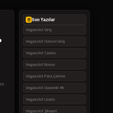
Son Yazılar
☰
Vegasslot Giriş
?
Vegasslot Güncel Giriş
Vegasslot Casino
Vegasslot Bonus
Vegasslot Para Çekme
den
Vegasslot Güvenilir Mi
Vegasslot Lisans
i
Vegasslot Şikayet