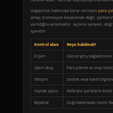
VegasSlot hakkında karar verirken
para çe
amaç promosyon kovalamak değil, şartların
verildiğini anlamaktır. Açıklık seviyesi, do
işarettir.
Kontrol alanı
Neye bakılmalı?
Erişim
Güncel giriş bağlantısının t
İşlem akışı
Para çekme ve onay süreci
İletişim
Destek veya kanal bilgisin
Kaynak yapısı
Referans içeriklerin birbi
Beyanlar
Doğrulanamayan resmi ifa