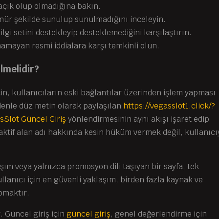
çık olup olmadığına bakın.
ünür şekilde sunulup sunulmadığını inceleyin.
lgi setini destekleyip desteklemediğini karşılaştırın.
namayan resmi iddialara karşı temkinli olun.
lmelidir?
için, kullanıcıların eski bağlantılar üzerinden işlem yapması
edenle düz metin olarak paylaşılan
https://vegasslot1.click/?
sSlot Güncel Giriş
yönlendirmesinin aynı akışı işaret edip
aktif alan adı hakkında kesin hüküm vermek değil, kullanıcı
.
şım veya yalnızca promosyon dili taşıyan bir sayfa, tek
ullanıcı için en güvenli yaklaşım, birden fazla kaynak ve
pmaktır.
 Güncel giriş için
güncel giriş
, genel değerlendirme için