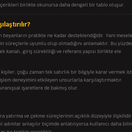
çerikleri birlikte okunursa daha dengeli bir tablo oluşur.
ılaştırılır?
en beyanların pratikte ne kadar desteklendiğidir. Yani mesel
inin süreçlerle uyumlu olup olmadığını anlamaktır. Bu yüzde
kanalı, giriş sürekliliği ve referans yapısı birlikte ele
işiler, çoğu zaman tek satırlık bir bilgiyle karar vermek ist
şlem deneyimini etkileyen unsurlarla karşılaştırmaktır.
avranışsal işaretlere de bakmış olur.
 yatırma ve çekme süreçlerinin açıklık düzeyiyle ilişkilidir
adımlar anlaşılır biçimde anlatılıyorsa kullanıcı daha bilin
lar ise temkin gerektirir.