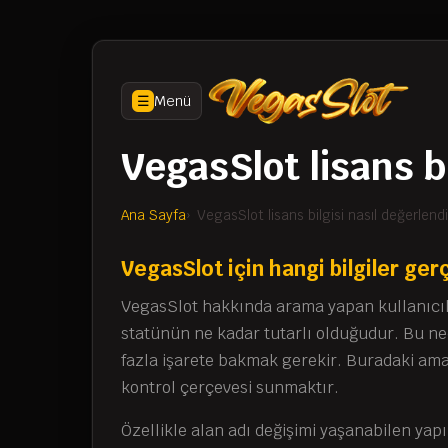
☰
Menü
VegasSlot lisans bi
Ana Sayfa
VegasSlot lisans bilgisi nasıl değerlendir
VegasSlot için hangi bilgiler ge
VegasSlot hakkında arama yapan kullanıcıla
statünün ne kadar tutarlı olduğudur. Bu n
fazla işarete bakmak gerekir. Buradaki ama
kontrol çerçevesi sunmaktır.
Özellikle alan adı değişimi yaşanabilen yap