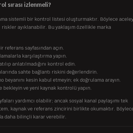
l sırası izlenmeli?
ma sistemli bir kontrol listesi oluşturmaktır. Böylece acele
riskler ayıklanabilir. Bu yaklaşım özellikle marka
ir referans sayfasından açın.
klamalarla karşılaştırma yapın.
tılıp anlatılmadığını kontrol edin.
arında sahte bağlantı riskini değerlendirin.
 no beyanını kesin kabul etmeyin; ek doğrulama arayın.
 bekleyin ve yeni kaynak kontrolü yapın.
yfaları yardımcı olabilir; ancak sosyal kanal paylaşımı tek
öntem, kaynak ve referans zincirini birlikte okumaktır. Böylec
 daha bilinçli karar verebilir.